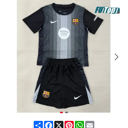
Share
Facebook
X
Pinterest
WhatsApp
Email