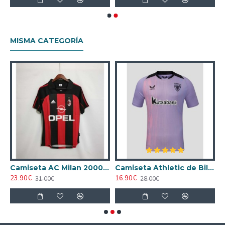
MISMA CATEGORÍA
ta AC Milan 1998/1999 Local Retro
Camiseta AC Milan 2000/2001 Local Retro
Camiseta Athletic de Bilbao 2024/2025 Alternativo
23.90€
16.90€
1
31.00€
28.00€