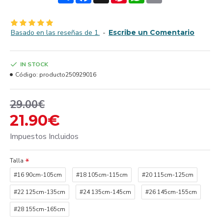
Basado en las reseñas de 1.
-
Escribe un Comentario
IN STOCK
Código:
producto250929016
29.00€
21.90€
Impuestos Incluidos
Talla
#16 90cm-105cm
#18 105cm-115cm
#20 115cm-125cm
#22 125cm-135cm
#24 135cm-145cm
#26 145cm-155cm
#28 155cm-165cm