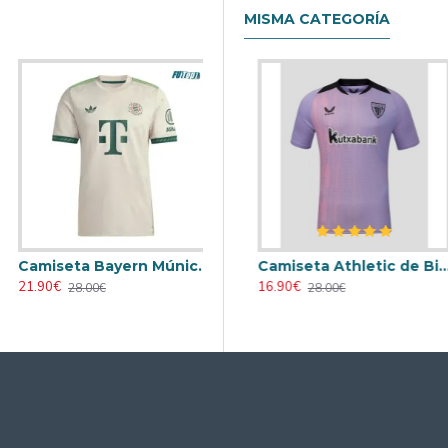
MISMA CATEGORÍA
Camiseta Bayern Múnich 2025/2026 Oktoberfest Blanco Roto
Retro
Camiseta AC Milan 2000/2001 Local Retro
Camiseta Athletic de Bilbao 2024/2025 Alternativo
21.90€
23.90€
16.90€
28.00€
31.00€
28.00€