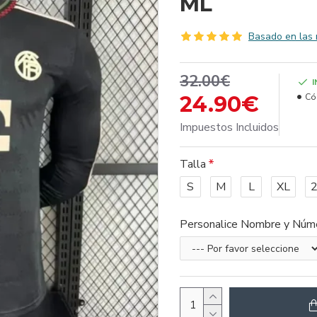
ML
Basado en las 
32.00€
24.90€
Có
Impuestos Incluidos
Talla
S
M
L
XL
Personalice Nombre y Núm