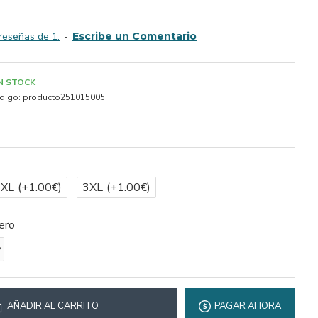
reseñas de 1.
-
Escribe un Comentario
IN STOCK
digo:
producto251015005
2XL
(+1.00€)
3XL
(+1.00€)
ero
AÑADIR AL CARRITO
PAGAR AHORA