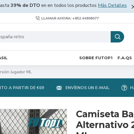
asta
39% de DTO
en en todos los productos
Más Detalles
LLAMAR AHORA: +852 44808077
SIL
SOBRE FUTOP1
F.A.QS
rsión Jugador ML
TO A PARTIR DE €69
ENVÍENOS UN E-MAIL
H
Camiseta Ba
Alternativo