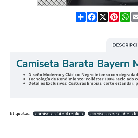
Share
Facebook
X
Pinteres
Wh
DESCRIPC
Camiseta Barata Bayern 
Diseño Moderno y Clásico:
Negro intenso con degradado 
Tecnología de Rendimiento:
Poliéster 100% reciclado c
Detalles Exclusivos:
Costuras limpias, corte estándar, 
Etiquetas:
camisetas futbol replica
camisetas de clubes de 