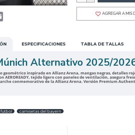
t
atsApp
Email
AGREGAR A MIS 
IÓN
ESPECIFICACIONES
TABLA DE TALLAS
Múnich Alternativo 2025/2026
geométrico inspirado en Allianz Arena, mangas negras, detalles rojos
on AEROREADY, tejido ligero con paneles de ventilación, asegura fres
parche conmemorativo de la Allianz Arena. Versión Premium Authentic
futbol
camisetas del bayern