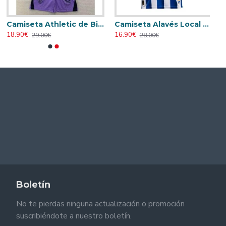
Camiseta Athletic de Bilbao 2024/2025 Alternativo Niño Kit
Camiseta Alavés Local 2025/2026 Azul/Blanco con Parche La Liga
18.90€
16.90€
29.00€
28.00€
Boletín
No te pierdas ninguna actualización o promoción
suscribiéndote a nuestro boletín.