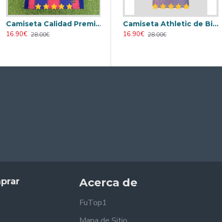
Camiseta Calidad Premium Barcelona 2025/26
Retro
Camiseta AC Milan 2000/2001 Local Retro
Camiseta Athletic de Bilbao 2024/2025 Alternativo
16.90€
23.90€
16.90€
28.00€
31.00€
28.00€
prar
Acerca de
FuTop1
Mapa de Sitio