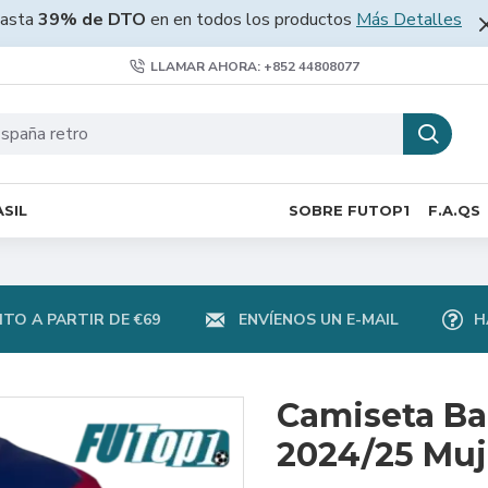
asta
39% de DTO
en en todos los productos
Más Detalles
LLAMAR AHORA: +852 44808077
SIL
SOBRE FUTOP1
F.A.QS
TO A PARTIR DE €69
ENVÍENOS UN E-MAIL
H
Camiseta Ba
2024/25 Muj