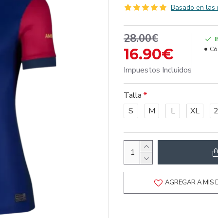
Basado en las 
28.00€
16.90€
Có
Impuestos Incluidos
Talla
S
M
L
XL
AGREGAR A MIS 