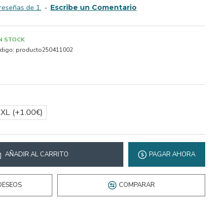
reseñas de 1.
-
Escribe un Comentario
IN STOCK
digo:
producto250411002
2XL
(+1.00€)
AÑADIR AL CARRITO
PAGAR AHORA
DESEOS
COMPARAR