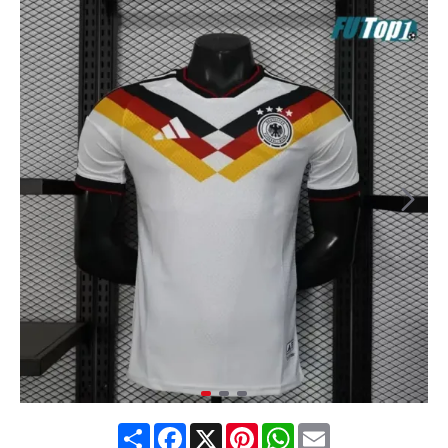
Share
Facebook
X
Pinterest
WhatsApp
Email