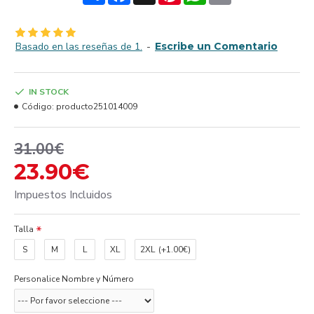
Basado en las reseñas de 1.
-
Escribe un Comentario
IN STOCK
Código:
producto251014009
31.00€
23.90€
Impuestos Incluidos
Talla
S
M
L
XL
2XL
(+1.00€)
Personalice Nombre y Número