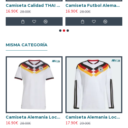
gador
Camiseta Calidad THAI Alemania Home 2024
Camiseta Futbol Alemania Local 2024 Mujer
16.90€
16.90€
2
28.00€
28.00€
MISMA CATEGORÍA
 Azul
Camiseta Alemania Local Mundial 2026 Blanco Mujer
Camiseta Alemania Local Mundial 2026 ML Blanco
16.90€
17.90€
28.00€
29.00€