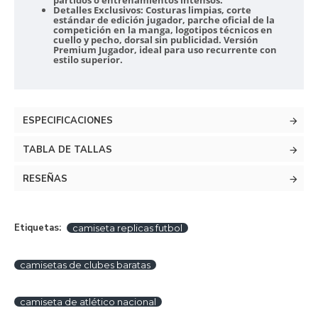
partidos o entrenamientos intensos.
Detalles Exclusivos:
Costuras limpias, corte
estándar de edición jugador, parche oficial de la
competición en la manga, logotipos técnicos en
cuello y pecho, dorsal sin publicidad. Versión
Premium Jugador, ideal para uso recurrente con
estilo superior.
ESPECIFICACIONES
TABLA DE TALLAS
RESEÑAS
Etiquetas:
camiseta replicas futbol
camisetas de clubes baratas
camiseta de atlético nacional