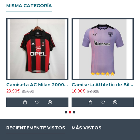
MISMA CATEGORÍA
ta AC Milan 1998/1999 Local Retro
Camiseta AC Milan 2000/2001 Local Retro
Camiseta Athletic de Bilbao 2024/2025 Alternativo
23.90€
16.90€
1
31.00€
28.00€
RECIENTEMENTE VISTOS
MÁS VISTOS