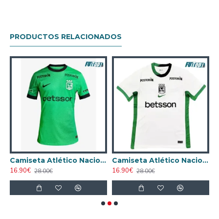
PRODUCTOS RELACIONADOS
ión 2025/26
Camiseta Atlético Nacional Third 2025/2026
Camiseta Atlético Nacional Visitante 2026/2027 Blanco/Verde
16.90€
16.90€
2
28.00€
28.00€