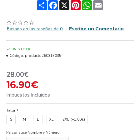
Share
Facebook
X
Pinterest
WhatsApp
Email
Basado en las reseñas de 0.
-
Escribe un Comentario
IN STOCK
Código:
producto260313035
28.00€
16.90€
Impuestos Incluidos
Talla
S
M
L
XL
2XL
(+1.00€)
Personalice Nombre y Número