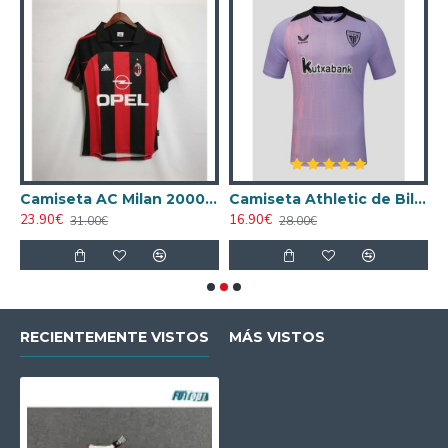
ta AC Milan 1998/1999 Local Retro
Camiseta AC Milan 2000/2001 Local Retro
Camiseta Athletic de Bilbao 2024/2025 Alternativo
23.90€
16.90€
1
31.00€
28.00€
RECIENTEMENTE VISTOS
MÁS VISTOS