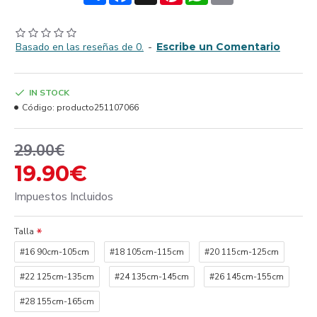
Basado en las reseñas de 0.
-
Escribe un Comentario
IN STOCK
Código:
producto251107066
29.00€
19.90€
Impuestos Incluidos
Talla
#16 90cm-105cm
#18 105cm-115cm
#20 115cm-125cm
#22 125cm-135cm
#24 135cm-145cm
#26 145cm-155cm
#28 155cm-165cm