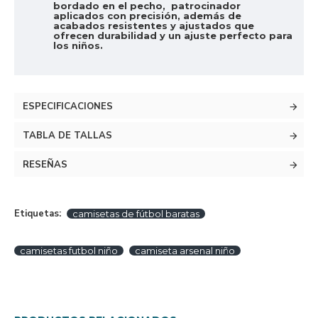
bordado en el pecho, patrocinador
aplicados con precisión, además de
acabados resistentes y ajustados que
ofrecen durabilidad y un ajuste perfecto para
los niños.
ESPECIFICACIONES
TABLA DE TALLAS
RESEÑAS
Etiquetas:
camisetas de fútbol baratas
camisetas futbol niño
camiseta arsenal niño