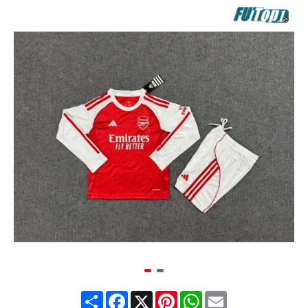
Share
Facebook
X
Pinterest
WhatsApp
Email