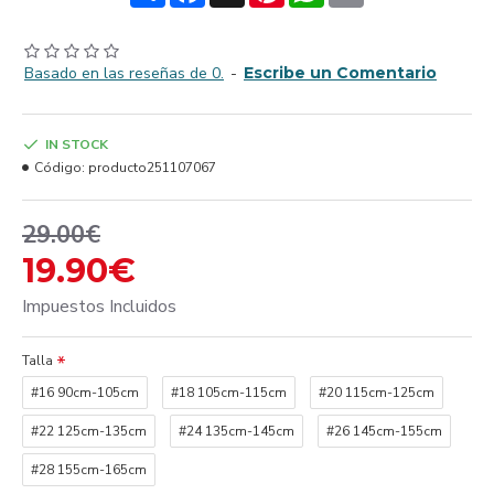
Basado en las reseñas de 0.
-
Escribe un Comentario
IN STOCK
Código:
producto251107067
29.00€
19.90€
Impuestos Incluidos
Talla
#16 90cm-105cm
#18 105cm-115cm
#20 115cm-125cm
#22 125cm-135cm
#24 135cm-145cm
#26 145cm-155cm
#28 155cm-165cm