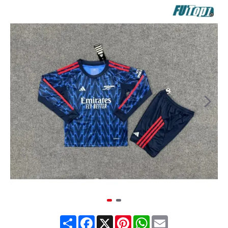
Share
Facebook
X
Pinterest
WhatsApp
Email