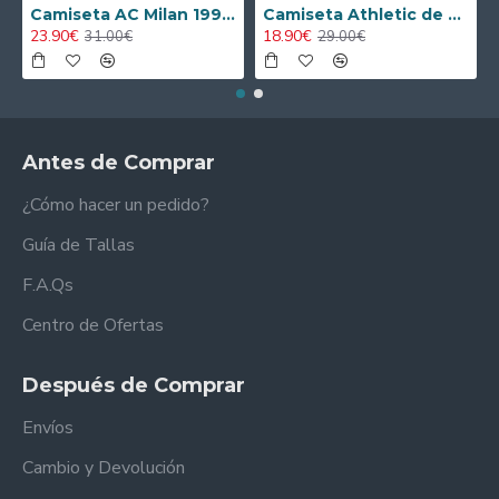
Camiseta AC Milan 1995/1996 Local Retro
Camiseta Athletic de Bilbao 2024/2025 Alternativo Niño Kit
23.90€
18.90€
31.00€
29.00€
Antes de Comprar
¿Cómo hacer un pedido?
Guía de Tallas
F.A.Qs
Centro de Ofertas
Después de Comprar
Envíos
Cambio y Devolución