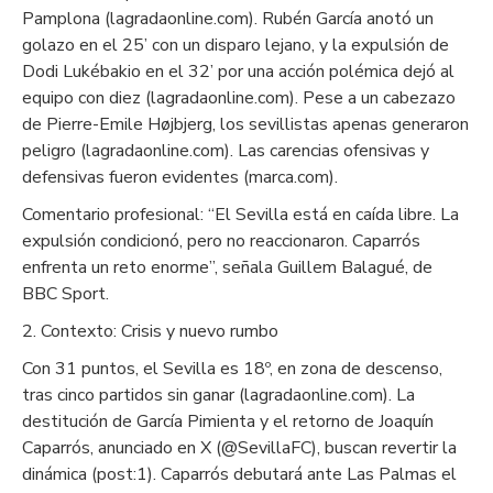
Pamplona (lagradaonline.com). Rubén García anotó un
golazo en el 25’ con un disparo lejano, y la expulsión de
Dodi Lukébakio en el 32’ por una acción polémica dejó al
equipo con diez (lagradaonline.com). Pese a un cabezazo
de Pierre-Emile Højbjerg, los sevillistas apenas generaron
peligro (lagradaonline.com). Las carencias ofensivas y
defensivas fueron evidentes (marca.com).
Comentario profesional: “El Sevilla está en caída libre. La
expulsión condicionó, pero no reaccionaron. Caparrós
enfrenta un reto enorme”, señala Guillem Balagué, de
BBC Sport.
2. Contexto: Crisis y nuevo rumbo
Con 31 puntos, el Sevilla es 18º, en zona de descenso,
tras cinco partidos sin ganar (lagradaonline.com). La
destitución de García Pimienta y el retorno de Joaquín
Caparrós, anunciado en X (@SevillaFC), buscan revertir la
dinámica (post:1). Caparrós debutará ante Las Palmas el