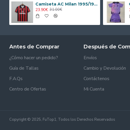
Camiseta AC Milan 1995/1996 Local Retro
23.90€
31.00€
Antes de Comprar
Después de Com
¿Cómo hacer un pedido?
Envíos
Guía de Tallas
Cambio y Devolución
F.A.Qs
Contáctenos
Centro de Ofertas
Mi Cuenta
Copyright © 2025, FuTop1, Todos los Derechos Reservados