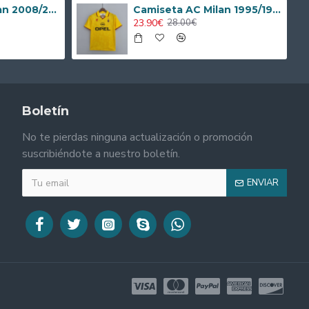
Camiseta AC Milan 2008/2009 Local Retro Niño Kit
Camiseta AC Milan 1995/1996 Alternativo Retro
23.90€
28.00€
Boletín
No te pierdas ninguna actualización o promoción
suscribiéndote a nuestro boletín.
ENVIAR