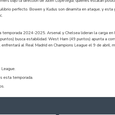
mers bajo la dirección de Julen Lopetegui, quienes escalan posic
uilibrio perfecto. Bowen y Kudus son dinamita en ataque, y esta
c.
 temporada 2024-2025. Arsenal y Chelsea lideran la carga en l
untos) busca estabilidad. West Ham (49 puntos) apunta a comp
nal enfrentará al Real Madrid en Champions League el 9 de abril,
r League.
es esta temporada.
os.