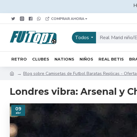
H
COMPRAR AHORA
Todos
RETRO
CLUBES
NATIONS
NIÑOS
REAL BETIS
BRA
Blog sobre Camisetas de Futbol Baratas Replicas - Oferta
Londres vibra: Arsenal y C
09
abr