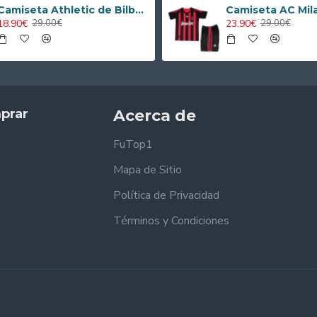
Camiseta Athletic de Bilbao 2024/2025 Alternativo Niño Kit
18.90€
23.90€
29.00€
29.00€
prar
Acerca de
FuTop1
Mapa de Sitio
Política de Privacidad
Términos y Condiciones