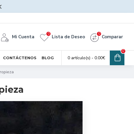
0
0
Mi Cuenta
Lista de Deseo
Comparar
0
0 artículo(s) - 0.00€
CONTÁCTENOS
BLOG
tropieza
opieza