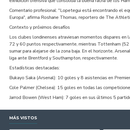
exhibición ofensiva que consolida la buena racha de los Ham
Comentario profesional: "Lopetegui está encontrando el eq
Europa", afirma Roshane Thomas, reportero de The Athleti
Contexto y próximos desafíos
Los clubes londinenses atraviesan momentos dispares en la
72 y 60 puntos respectivamente, mientras Tottenham (52 p
sumar para alejarse de la zona baja. En el horizonte, Arse
liga ante Brentford y Southampton, respectivamente.
Estadísticas destacadas:
Bukayo Saka (Arsenal): 10 goles y 8 asistencias en Premie
Cole Palmer (Chelsea): 15 goles en todas las competicion
Jarrod Bowen (West Ham): 7 goles en sus últimos 5 partid
MÁS VISTOS