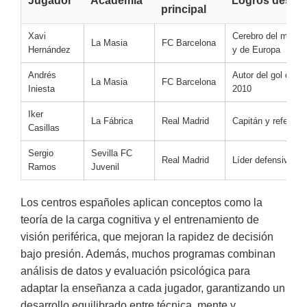
Jugador
Academia
Logros desta
principal
Xavi
Cerebro del medi
La Masia
FC Barcelona
Hernández
y de Europa
Andrés
Autor del gol decis
La Masia
FC Barcelona
Iniesta
2010
Iker
La Fábrica
Real Madrid
Capitán y referent
Casillas
Sergio
Sevilla FC
Real Madrid
Líder defensivo his
Ramos
Juvenil
Los centros españoles aplican conceptos como la
teoría de la carga cognitiva y el entrenamiento de
visión periférica, que mejoran la rapidez de decisión
bajo presión. Además, muchos programas combinan
análisis de datos y evaluación psicológica para
adaptar la enseñanza a cada jugador, garantizando un
desarrollo equilibrado entre técnica, mente y