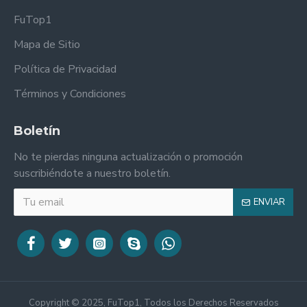
FuTop1
Mapa de Sitio
Política de Privacidad
Términos y Condiciones
Boletín
No te pierdas ninguna actualización o promoción
suscribiéndote a nuestro boletín.
ENVIAR
Copyright © 2025, FuTop1, Todos los Derechos Reservados