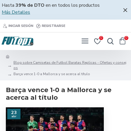
Hasta
39% de DTO
en en todos los productos
Más Detalles
INICIAR SESIÓN
REGISTRARSE
0
0
Blog sobre Camisetas de Futbol Baratas Replicas - Ofertas y consej
os
Barça vence 1-0 a Mallorca y se acerca al título
Barça vence 1-0 a Mallorca y se
acerca al título
23
abr