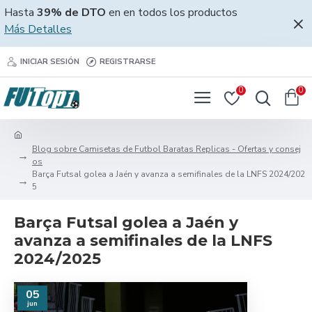
Hasta
39% de DTO
en en todos los productos
Más Detalles
INICIAR SESIÓN
REGISTRARSE
0
0
Blog sobre Camisetas de Futbol Baratas Replicas - Ofertas y consej
os
Barça Futsal golea a Jaén y avanza a semifinales de la LNFS 2024/202
5
Barça Futsal golea a Jaén y
avanza a semifinales de la LNFS
2024/2025
05
jun