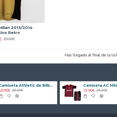
Milan 2013/2014
tivo Retro
€
29.00€
Has llegado al final de la lis
Camiseta Athletic de Bilbao 2024/2025 Alternativo Niño Kit
18.90€
23.90€
29.00€
29.00€