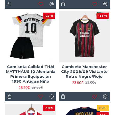
-11 %
-18 %
Camiseta Calidad THAI
Camiseta Manchester
MATTHÄUS 10 Alemania
City 2008/09 Visitante
Primera Equipación
Retro Negro/Rojo
1990 Antigua Niño
23.90€
29.00€
25.90€
29.00€
-18 %
HOT