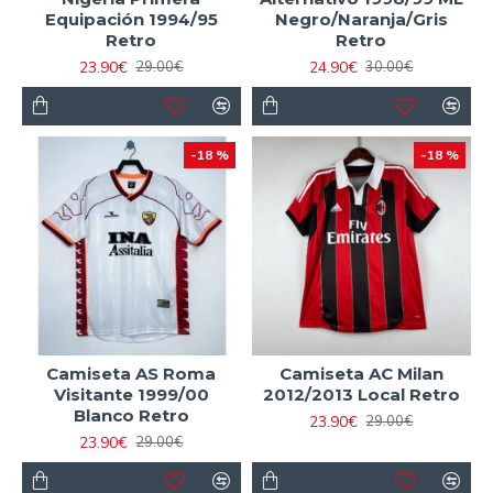
Equipación 1994/95
Negro/Naranja/Gris
Retro
Retro
23.90€
24.90€
29.00€
30.00€
-18 %
-18 %
Camiseta AS Roma
Camiseta AC Milan
Visitante 1999/00
2012/2013 Local Retro
Blanco Retro
23.90€
29.00€
23.90€
29.00€