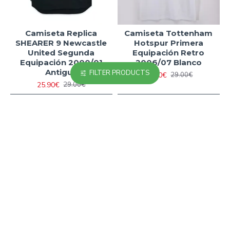
Camiseta Replica
Camiseta Tottenham
SHEARER 9 Newcastle
Hotspur Primera
United Segunda
Equipación Retro
Equipación 2000/01
2006/07 Blanco
Antigua
FILTER PRODUCTS
23.90€
29.00€
25.90€
29.00€
Has llegado al final de la lista.
MÁS VISTOS