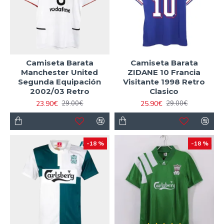
Camiseta Barata
Camiseta Barata
Manchester United
ZIDANE 10 Francia
Segunda Equipación
Visitante 1998 Retro
2002/03 Retro
Clasico
23.90€
25.90€
29.00€
29.00€
-18 %
-18 %