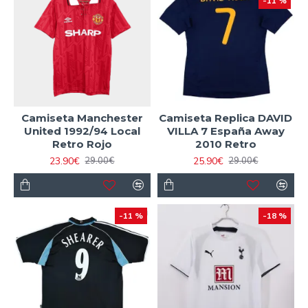
-11 %
Camiseta Manchester
Camiseta Replica DAVID
United 1992/94 Local
VILLA 7 España Away
Retro Rojo
2010 Retro
23.90€
25.90€
29.00€
29.00€
-11 %
-18 %