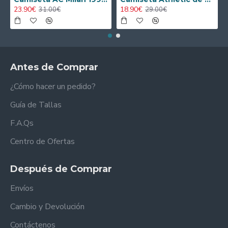
23.90€
18.90€
31.00€
29.00€
Antes de Comprar
¿Cómo hacer un pedido?
Guía de Tallas
F.A.Qs
Centro de Ofertas
Después de Comprar
Envíos
Cambio y Devolución
Contáctenos