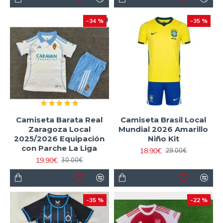
-34 %
-35 %
Camiseta Barata Real
Camiseta Brasil Local
Zaragoza Local
Mundial 2026 Amarillo
2025/2026 Equipación
Niño Kit
con Parche La Liga
18.90€
29.00€
19.90€
30.00€
-35 %
-22 %