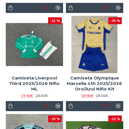
-31 %
-35 %
Camiseta Liverpool
Camiseta Olympique
Third 2025/2026 Niño
Marsella 4th 2025/2026
ML
Oro/Azul Niño Kit
19.90€
18.90€
29.00€
29.00€
-35 %
-22 %