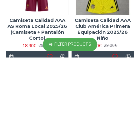
Camiseta Calidad AAA
Camiseta Calidad AAA
AS Roma Local 2025/26
Club América Primera
(Camiseta + Pantalón
Equipación 2025/26
Corto)
Niño
FILTER PRODUCTS
18.90€
18.90€
29.00€
29.00€
-35 %
-23 %
Camiseta Calidad AAA
Camiseta Calidad AAA
Deportivo de La Coruña
Leeds United Home