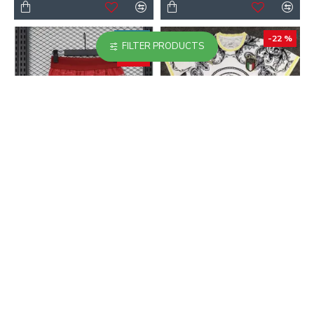
NUEVO
-22 %
FILTER PRODUCTS
-49 %
Pantalón Corto Portugal
Camiseta Replica Italia
Local Mundial 2026 Rojo
2023/24 Edición
(EDICIÓN JUGADOR)
Especial Blanco
14.90€
21.90€
29.00€
28.00€
-20 %
-20 %