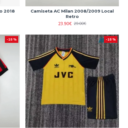
ro 2018
Camiseta AC Milan 2008/2009 Local
Retro
23.90€
29.00€
-18 %
-18 %