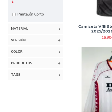
#20 115cm-125cm
#22 125cm-135cm
Pantalón Corto
#24 135cm-145cm
Camiseta VfB Stu
#26 145cm-155cm
MATERIAL
2025/2026
#28 155cm-165cm
16.90
VERSIÓN
COLOR
PRODUCTOS
TAGS