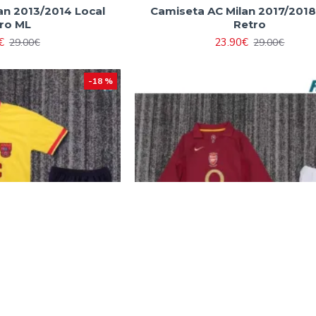
an 2013/2014 Local
Camiseta AC Milan 2017/2018
ro ML
Retro
€
23.90€
29.00€
29.00€
-18 %
 Away 1993/94 Niño
Camiseta Arsenal Home 2005/