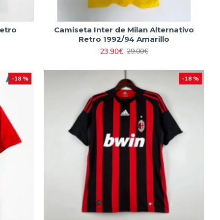
etro
Camiseta Inter de Milan Alternativo
Retro 1992/94 Amarillo
23.90€
29.00€
-18 %
-18 %