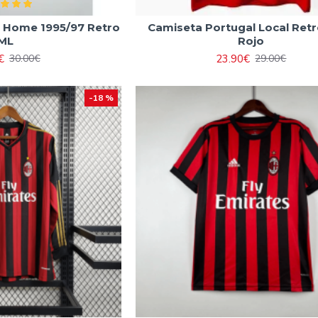
 Home 1995/97 Retro
Camiseta Portugal Local Ret
ML
Rojo
€
23.90€
30.00€
29.00€
-18 %