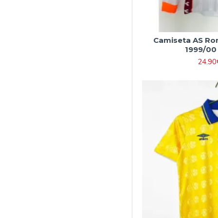
Camiseta AS Rom
1999/00
24.90