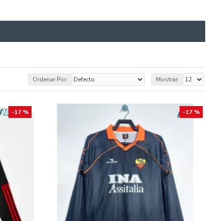
Ordenar Por:
Mostrar:
-17 %
-17 %