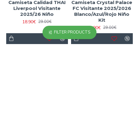
Camiseta Calidad THAI
Camiseta Crystal Palace
Liverpool Visitante
FC Visitante 2025/2026
2025/26 Niño
Blanco/Azul/Rojo Niño
Kit
18.90€
29.00€
18.90€
29.00€
FILTER PRODUCTS
-35 %
-35 %
Camiseta Fulham F.C.
Camiseta Futbol Ajax
Away 2025/2026 Niño
Primera Equipación
2025/26 (Camiseta +
18.90€
29.00€
Pantalón Corto)