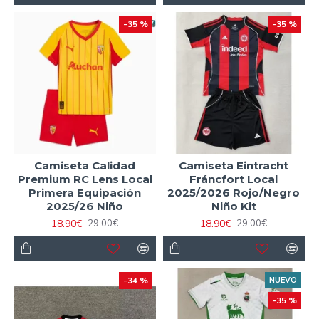
-35 %
-35 %
Camiseta Calidad
Camiseta Eintracht
Premium RC Lens Local
Fráncfort Local
Primera Equipación
2025/2026 Rojo/Negro
2025/26 Niño
Niño Kit
18.90€
18.90€
29.00€
29.00€
-34 %
NUEVO
-35 %