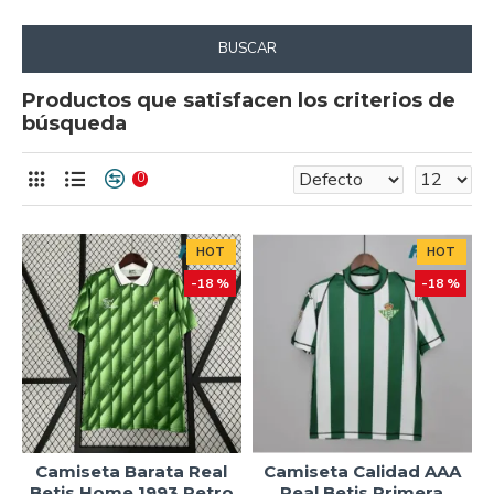
BUSCAR
Productos que satisfacen los criterios de
búsqueda
0
HOT
HOT
-18 %
-18 %
Camiseta Barata Real
Camiseta Calidad AAA
Betis Home 1993 Retro
Real Betis Primera