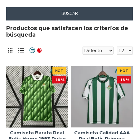
BUSCAR
Productos que satisfacen los criterios de
búsqueda
0
HOT
HOT
-18 %
-18 %
Camiseta Barata Real
Camiseta Calidad AAA
Betis Home 1993 Retro
Real Betis Primera