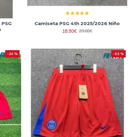
o PSG
Camiseta PSG 4th 2025/2026 Niño
a
18.90€
29.00€
-24 %
-53 %