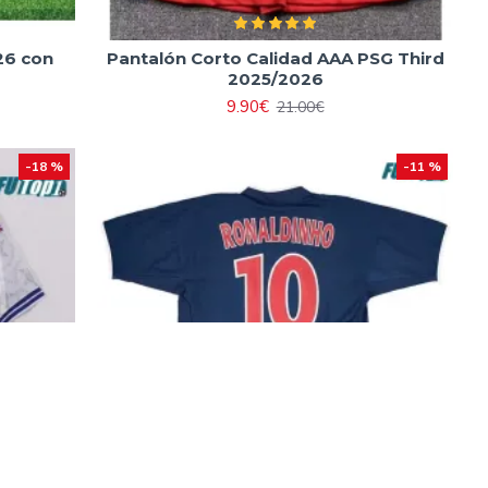
26 con
Pantalón Corto Calidad AAA PSG Third
2025/2026
9.90€
21.00€
-18 %
-11 %