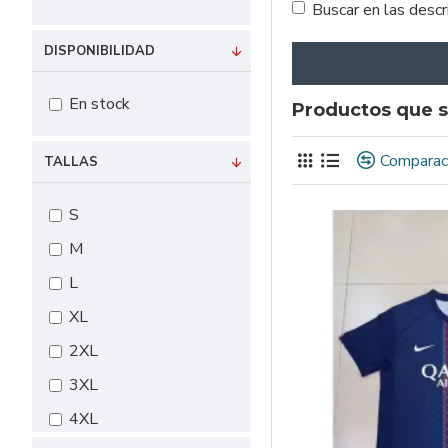
Buscar en las desc
DISPONIBILIDAD
En stock
Productos que s
Comparac
TALLAS
S
M
L
XL
2XL
3XL
4XL