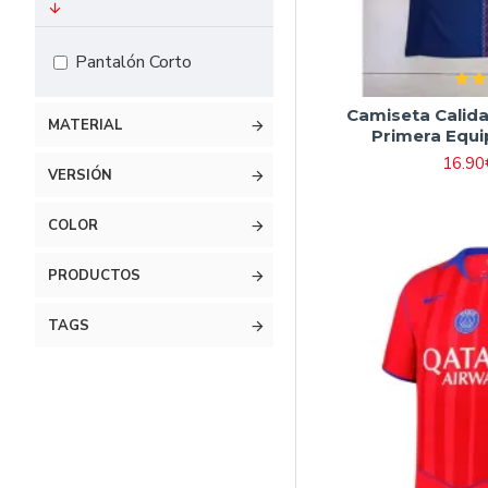
#16 90cm-105cm
#18 105cm-115cm
Pantalón Corto
#20 115cm-125cm
Camiseta Calid
#22 125cm-135cm
MATERIAL
Primera Equi
#24 135cm-145cm
16.90
VERSIÓN
#26 145cm-155cm
COLOR
#28 155cm-165cm
PRODUCTOS
TAGS