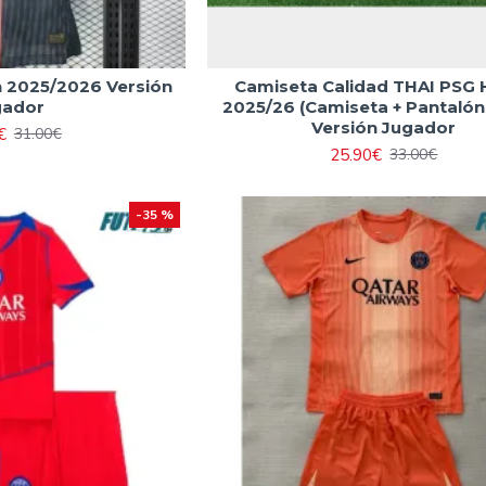
 2025/2026 Versión
Camiseta Calidad THAI PSG
gador
2025/26 (Camiseta + Pantalón
Versión Jugador
€
31.00€
25.90€
33.00€
-35 %