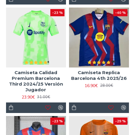
-23 %
-40 %
Camiseta Calidad
Camiseta Replica
Premium Barcelona
Barcelona 4th 2025/26
Third 2024/25 Versión
16.90€
28.00€
Jugador
23.90€
31.00€
-23 %
-29 %