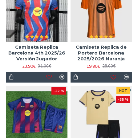
Camiseta Replica
Camiseta Replica de
Barcelona 4th 2025/26
Portero Barcelona
Versión Jugador
2025/2026 Naranja
23.90€
19.90€
31.00€
28.00€
-22 %
HOT
-35 %