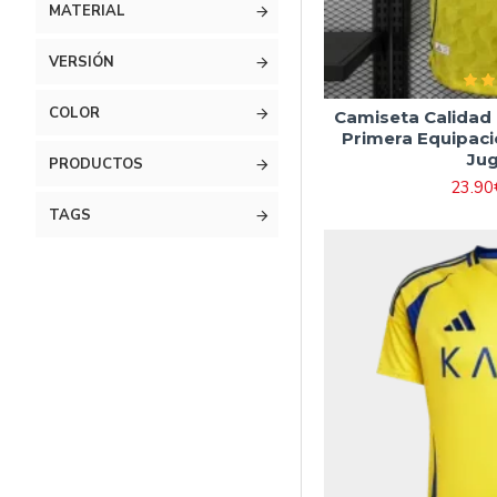
#20 115cm-125cm
MATERIAL
#22 125cm-135cm
VERSIÓN
#24 135cm-145cm
COLOR
Camiseta Calidad
#26 145cm-155cm
Primera Equipaci
#28 155cm-165cm
Ju
PRODUCTOS
23.90
TAGS