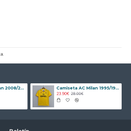
ta.
Camiseta AC Milan 2008/2009 Local Retro Niño Kit
Camiseta AC Milan 1995/1996 Alternativo Retro
23.90€
28.00€