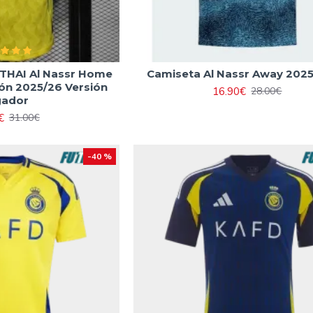
 THAI Al Nassr Home
Camiseta Al Nassr Away 202
ón 2025/26 Versión
16.90€
28.00€
gador
€
31.00€
-40 %