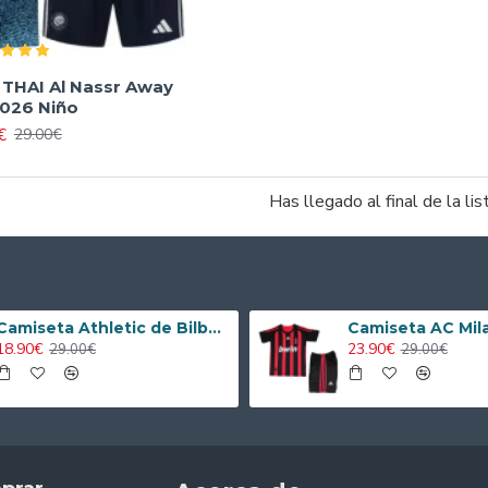
 THAI Al Nassr Away
026 Niño
€
29.00€
Has llegado al final de la lis
Camiseta Athletic de Bilbao 2024/2025 Alternativo Niño Kit
18.90€
23.90€
29.00€
29.00€