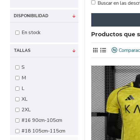
Buscar en las desc
DISPONIBILIDAD
En stock
Productos que s
Comparac
TALLAS
S
M
L
XL
2XL
#16 90cm-105cm
#18 105cm-115cm