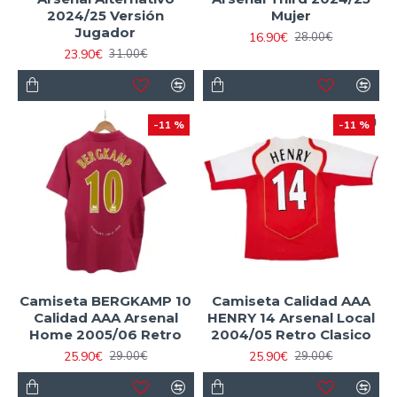
2024/25 Versión
Mujer
Jugador
16.90€
28.00€
23.90€
31.00€
-11 %
-11 %
Camiseta BERGKAMP 10
Camiseta Calidad AAA
Calidad AAA Arsenal
HENRY 14 Arsenal Local
Home 2005/06 Retro
2004/05 Retro Clasico
25.90€
25.90€
29.00€
29.00€