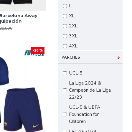
L
 Barcelona Away
XL
quipación
2XL
29.00€
3XL
4XL
-28 %
#16 90cm-105cm
PARCHES
#18 105cm-115cm
UCL-5
#20 115cm-125cm
La Liga 2024 &
#22 125cm-135cm
Campeón de La Liga
#24 135cm-145cm
22/23
#26 145cm-155cm
UCL-5 & UEFA
Foundation for
#28 155cm-165cm
Children
La Liga 2024