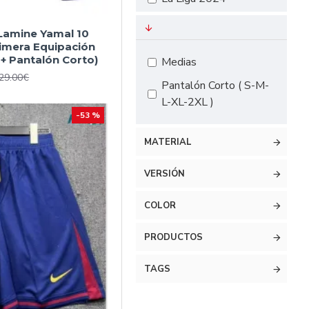
Lamine Yamal 10
rimera Equipación
+ Pantalón Corto)
Medias
29.00€
Pantalón Corto ( S-M-
L-XL-2XL )
-53 %
MATERIAL
VERSIÓN
COLOR
PRODUCTOS
TAGS