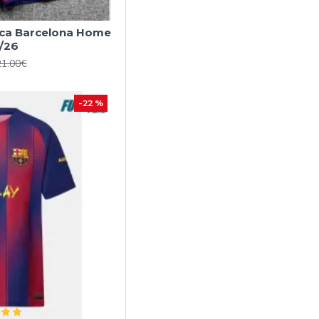
ica Barcelona Home
/26
21.00€
-22 %