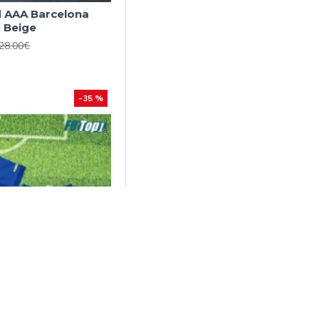
d AAA Barcelona
 Beige
28.00€
-35 %