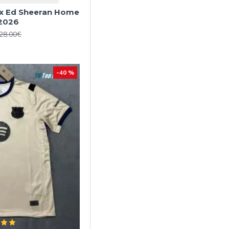
 x Ed Sheeran Home
2026
28.00€
-40 %