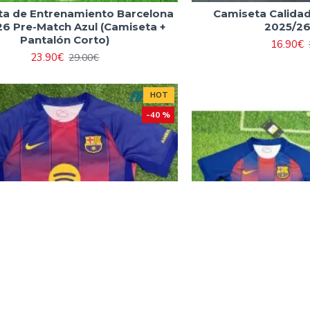
a de Entrenamiento Barcelona
Camiseta Calida
6 Pre-Match Azul (Camiseta +
2025/26
Pantalón Corto)
16.90€
23.90€
29.00€
HOT
-40 %