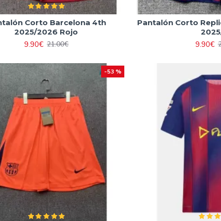
talón Corto Barcelona 4th
Pantalón Corto Repl
2025/2026 Rojo
2025
9.90€
9.90€
21.00€
-53 %