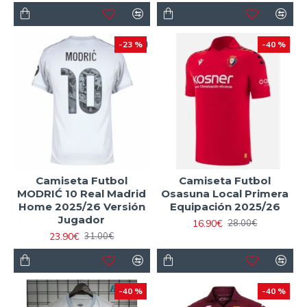
-23 %
-40 %
Camiseta Futbol
Camiseta Futbol
MODRIĆ 10 Real Madrid
Osasuna Local Primera
Home 2025/26 Versión
Equipación 2025/26
Jugador
16.90€
28.00€
23.90€
31.00€
-40 %
-40 %