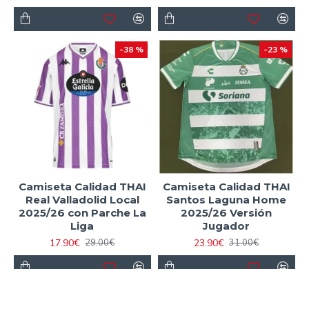
-38 %
-23 %
Camiseta Calidad THAI
Camiseta Calidad THAI
Real Valladolid Local
Santos Laguna Home
2025/26 con Parche La
2025/26 Versión
Liga
Jugador
17.90€
23.90€
29.00€
31.00€
-40 %
-38 %