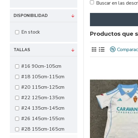
Buscar en las desc
DISPONIBILIDAD
En stock
Productos que s
Comparac
TALLAS
#16 90cm-105cm
#18 105cm-115cm
#20 115cm-125cm
#22 125cm-135cm
#24 135cm-145cm
#26 145cm-155cm
#28 155cm-165cm