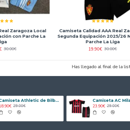
Real Zaragoza Local
Camiseta Calidad AAA Real Z
ción con Parche La
Segunda Equipación 2025/26 N
iga
Parche La Liga
€
19.90€
30.00€
30.00€
Has llegado al final de la lis
Camiseta Athletic de Bilbao 2024/2025 Alternativo Niño Kit
18.90€
23.90€
29.00€
29.00€