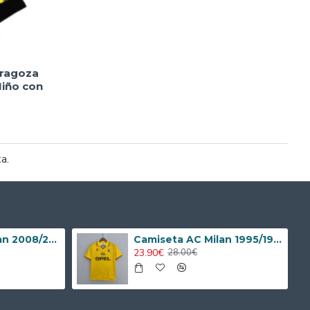
aragoza
iño con
ta.
Camiseta AC Milan 2008/2009 Local Retro Niño Kit
Camiseta AC Milan 1995/1996 Alternativo Retro
23.90€
28.00€