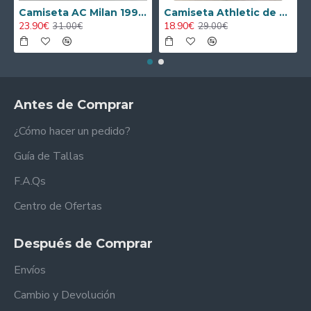
Camiseta AC Milan 1995/1996 Local Retro
Camiseta Athletic de Bilbao 2024/2025 Alternativo Niño Kit
23.90€
18.90€
31.00€
29.00€
Antes de Comprar
¿Cómo hacer un pedido?
Guía de Tallas
F.A.Qs
Centro de Ofertas
Después de Comprar
Envíos
Cambio y Devolución