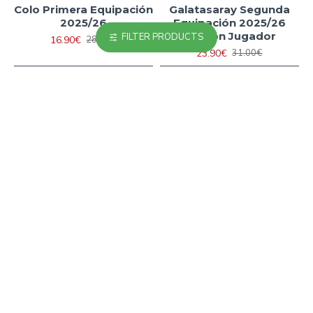
Colo Primera Equipación
Galatasaray Segunda
2025/26
Equipación 2025/26
Versión Jugador
FILTER PRODUCTS
16.90€
28.00€
23.90€
31.00€
-40 %
-40 %
Camiseta Barata Genoa
Camiseta Barata
CFC Visitante Segunda
Liverpool Away 2025/26
Equipación 2025/26
16.90€
28.00€
16.90€
28.00€