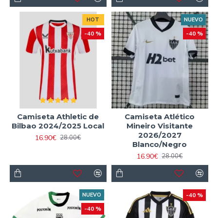
HOT
NUEVO
-40 %
-40 %
Camiseta Athletic de
Camiseta Atlético
Bilbao 2024/2025 Local
Mineiro Visitante
2026/2027
16.90€
28.00€
Blanco/Negro
16.90€
28.00€
NUEVO
-40 %
-40 %