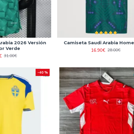
rabia 2026 Versión
Camiseta Saudi Arabia Hom
or Verde
16.90€
28.00€
€
31.00€
-40 %