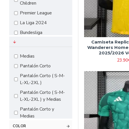
Children
#18（155cm-
Premier League
165cm）
La Liga 2024
Bundesliga
EURO 2024
Camiseta Repli
Wanderers Home 
Serie A
2025/2026 V
Medias
23.90
Pantalón Corto
Pantalón Corto ( S-M-
L-XL-2XL )
Pantalón Corto ( S-M-
L-XL-2XL ) y Medias
Pantalón Corto y
Medias
COLOR