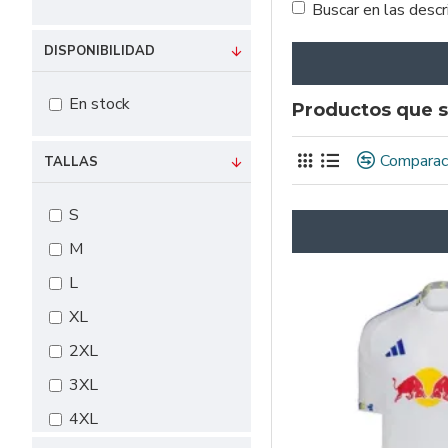
Buscar en las desc
DISPONIBILIDAD
En stock
Productos que s
Comparac
TALLAS
S
M
L
XL
2XL
3XL
4XL