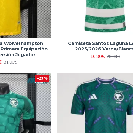
ca Wolverhampton
Camiseta Santos Laguna L
Primera Equipación
2025/2026 Verde/Blanc
ersión Jugador
16.90€
28.00€
€
31.00€
-23 %