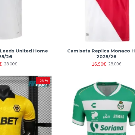
 Leeds United Home
Camiseta Replica Monaco 
25/26
2025/26
€
16.90€
28.00€
28.00€
-23 %