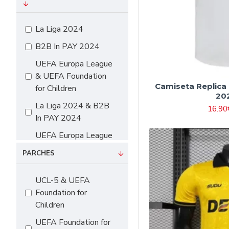
#16 90cm-105cm
#18 105cm-115cm
La Liga 2024
#20 115cm-125cm
B2B In PAY 2024
#22 125cm-135cm
UEFA Europa League
#24 135cm-145cm
& UEFA Foundation
Camiseta Replica
for Children
#26 145cm-155cm
20
La Liga 2024 & B2B
#28 155cm-165cm
16.90
In PAY 2024
#10（115cm-
UEFA Europa League
125cm）
& UEFA Foundation
#12（125cm-
PARCHES
for Children & B2B In
135cm）
PAY 2024
UCL-5 & UEFA
#14（135cm-
Foundation for
145cm）
Children
#16（145cm-
UEFA Foundation for
155cm）