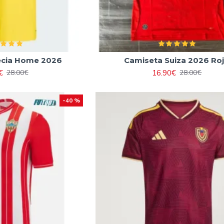
ecia Home 2026
Camiseta Suiza 2026 Ro
€
16.90€
28.00€
28.00€
-40 %