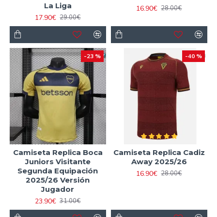
La Liga
16.90€
28.00€
17.90€
29.00€
-23 %
-40 %
Camiseta Replica Boca
Camiseta Replica Cadiz
Juniors Visitante
Away 2025/26
Segunda Equipación
16.90€
28.00€
2025/26 Versión
Jugador
23.90€
31.00€