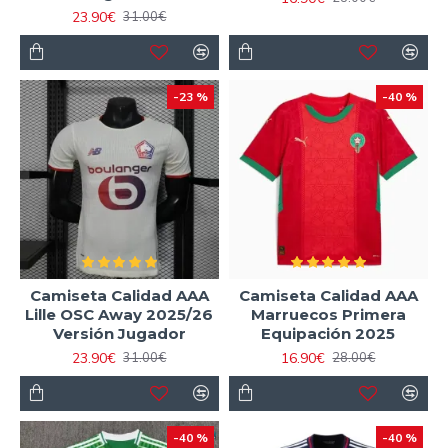
23.90€
31.00€
-23 %
-40 %
Camiseta Calidad AAA
Camiseta Calidad AAA
Lille OSC Away 2025/26
Marruecos Primera
Versión Jugador
Equipación 2025
23.90€
16.90€
31.00€
28.00€
-40 %
-40 %