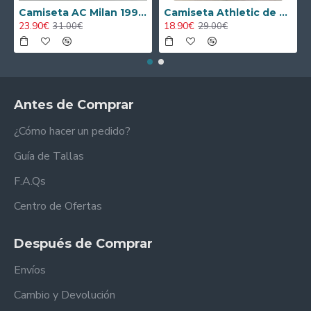
Camiseta AC Milan 1995/1996 Local Retro
Camiseta Athletic de Bilbao 2024/2025 Alternativo Niño Kit
23.90€
18.90€
31.00€
29.00€
Antes de Comprar
¿Cómo hacer un pedido?
Guía de Tallas
F.A.Qs
Centro de Ofertas
Después de Comprar
Envíos
Cambio y Devolución