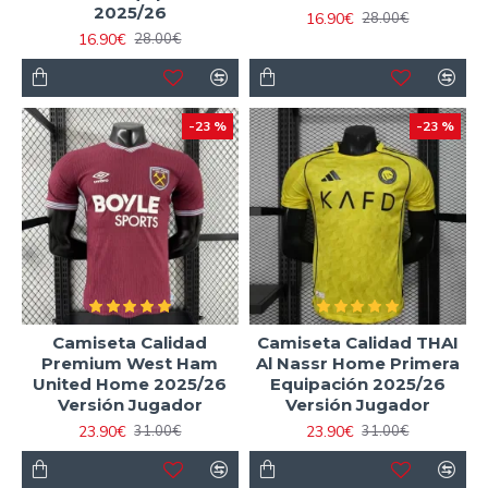
2025/26
16.90€
28.00€
16.90€
28.00€
-23 %
-23 %
Camiseta Calidad
Camiseta Calidad THAI
Premium West Ham
Al Nassr Home Primera
United Home 2025/26
Equipación 2025/26
Versión Jugador
Versión Jugador
23.90€
23.90€
31.00€
31.00€