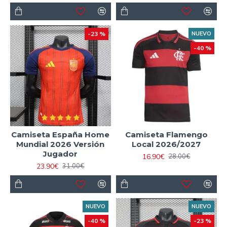
-23 %
NUEVO
-40 %
Camiseta España Home
Camiseta Flamengo
Mundial 2026 Versión
Local 2026/2027
Jugador
16.90€
28.00€
23.90€
31.00€
NUEVO
NUEVO
-40 %
-23 %