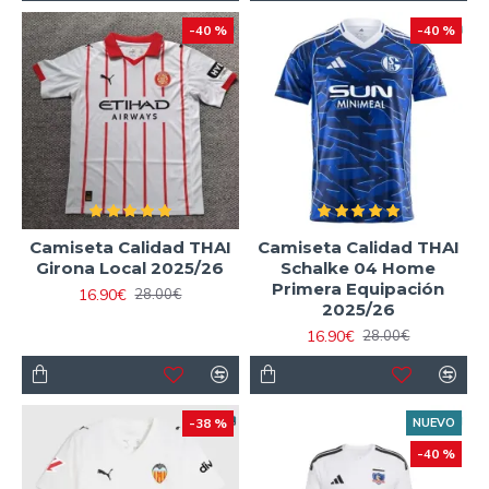
-40 %
-40 %
Camiseta Calidad THAI
Camiseta Calidad THAI
Girona Local 2025/26
Schalke 04 Home
Primera Equipación
16.90€
28.00€
2025/26
16.90€
28.00€
-38 %
NUEVO
-40 %