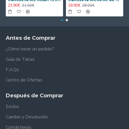
23.90€
18.90€
31.00€
29.00€
Antes de Comprar
¿Cómo hacer un pedido?
Guía de Tallas
F.A.Qs
Centro de Ofertas
Después de Comprar
Envíos
Cambio y Devolución
Contáctenos