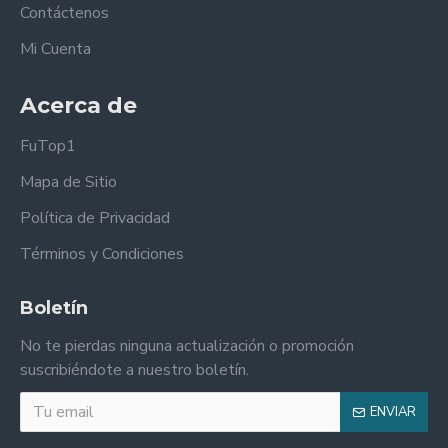
Contáctenos
Mi Cuenta
Acerca de
FuTop1
Mapa de Sitio
Política de Privacidad
Términos y Condiciones
Boletín
No te pierdas ninguna actualización o promoción
suscribiéndote a nuestro boletín.
ENVIAR