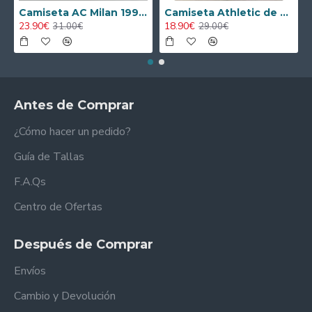
Camiseta AC Milan 1995/1996 Local Retro
Camiseta Athletic de Bilbao 2024/2025 Alternativo Niño Kit
23.90€
18.90€
31.00€
29.00€
Antes de Comprar
¿Cómo hacer un pedido?
Guía de Tallas
F.A.Qs
Centro de Ofertas
Después de Comprar
Envíos
Cambio y Devolución