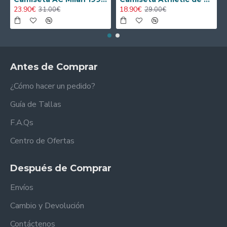
23.90€
18.90€
31.00€
29.00€
Antes de Comprar
¿Cómo hacer un pedido?
Guía de Tallas
F.A.Qs
Centro de Ofertas
Después de Comprar
Envíos
Cambio y Devolución
Contáctenos