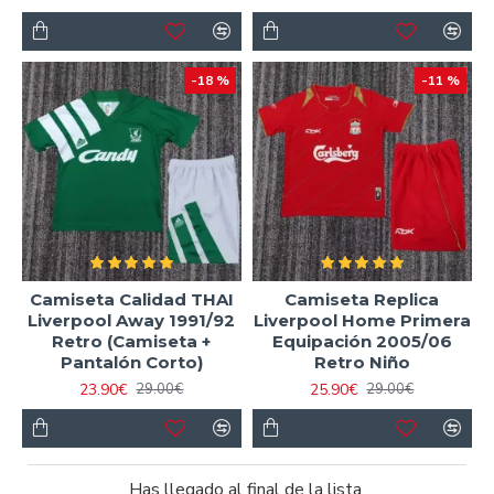
-18 %
-11 %
Camiseta Calidad THAI
Camiseta Replica
Liverpool Away 1991/92
Liverpool Home Primera
Retro (Camiseta +
Equipación 2005/06
Pantalón Corto)
Retro Niño
23.90€
25.90€
29.00€
29.00€
Has llegado al final de la lista.