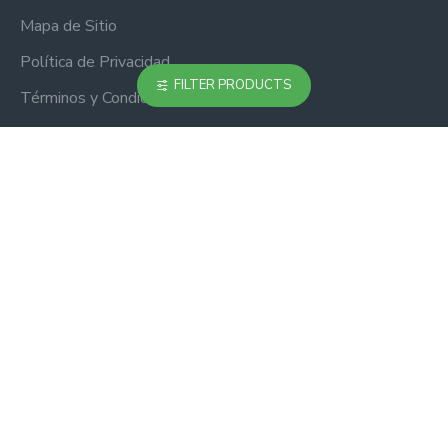
Mapa de Sitio
Política de Privacidad
FILTER PRODUCTS
Términos y Condiciones
Boletín
No te pierdas ninguna actualización o promoción
suscribiéndote a nuestro boletín.
ENVIAR
Copyright © 2025, FuTop1, Todos los Derechos Reservados