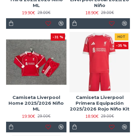
ML
Niño
19.90€
18.90€
29.00€
29.00€
-31 %
HOT
-35 %
Camiseta Liverpool
Camiseta Liverpool
Home 2025/2026 Niño
Primera Equipación
ML
2025/2026 Rojo Niño Kit
19.90€
18.90€
29.00€
29.00€