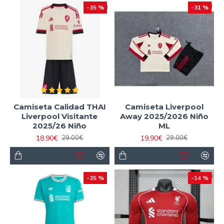
-35 %
-31 %
Camiseta Calidad THAI
Camiseta Liverpool
Liverpool Visitante
Away 2025/2026 Niño
2025/26 Niño
ML
18.90€
19.90€
29.00€
29.00€
-35 %
-14 %