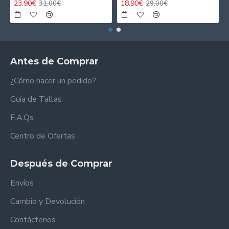
23.90€
18.90€
31.00€
29.00€
Antes de Comprar
¿Cómo hacer un pedido?
Guía de Tallas
F.A.Qs
Centro de Ofertas
Después de Comprar
Envíos
Cambio y Devolución
Contáctenos