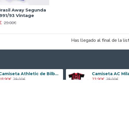
Brasil Away Segunda
991/93 Vintage
€
29.00€
Has llegado al final de la lis
Camiseta Athletic de Bilbao 2024/2025 Alternativo Niño Kit
18.90€
23.90€
29.00€
29.00€
prar
Acerca de
FuTop1