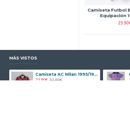
Camiseta Futbol 
Equipación 1
23.90
MÁS VISTOS
Camiseta AC Milan 1995/1996 Local Retro
23.90€
31.00€
Antes de Comprar
Después de Com
¿Cómo hacer un pedido?
Envíos