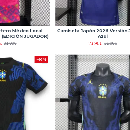
tero México Local
Camiseta Japón 2026 Versión
a (EDICIÓN JUGADOR)
Azul
€
23.90€
31.00€
31.00€
-40 %