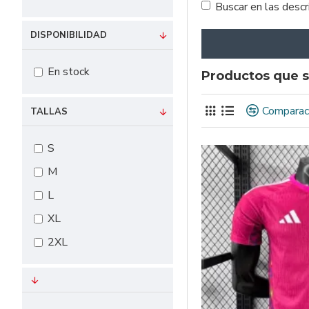
Buscar en las desc
DISPONIBILIDAD
En stock
Productos que s
Comparac
TALLAS
S
M
L
XL
2XL