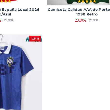
8 España Local 2026
Camiseta Calidad AAA de Porter
o/Azul
1998 Retro
€
23.90€
29.00€
29.00€
-18 %