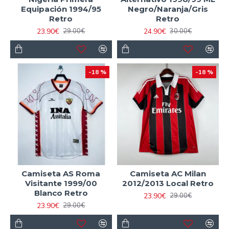
Equipación 1994/95
Negro/Naranja/Gris
Retro
Retro
23.90€
24.90€
29.00€
30.00€
-18 %
-18 %
Camiseta AS Roma
Camiseta AC Milan
Visitante 1999/00
2012/2013 Local Retro
Blanco Retro
23.90€
29.00€
23.90€
29.00€