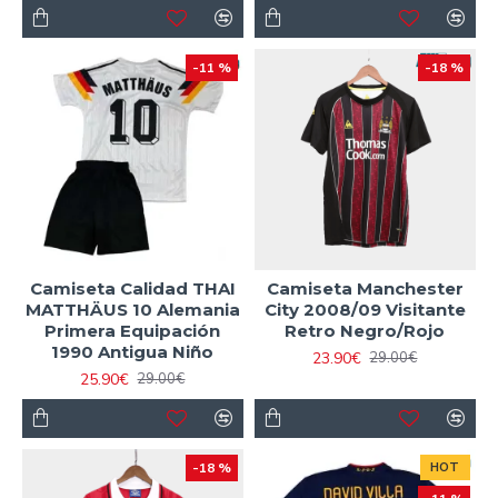
-11 %
-18 %
Camiseta Calidad THAI
Camiseta Manchester
MATTHÄUS 10 Alemania
City 2008/09 Visitante
Primera Equipación
Retro Negro/Rojo
1990 Antigua Niño
23.90€
29.00€
25.90€
29.00€
-18 %
HOT