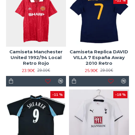
-11 %
Camiseta Manchester
Camiseta Replica DAVID
United 1992/94 Local
VILLA 7 España Away
Retro Rojo
2010 Retro
23.90€
25.90€
29.00€
29.00€
-11 %
-18 %