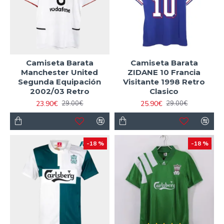
Camiseta Barata
Camiseta Barata
Manchester United
ZIDANE 10 Francia
Segunda Equipación
Visitante 1998 Retro
2002/03 Retro
Clasico
23.90€
25.90€
29.00€
29.00€
-18 %
-18 %