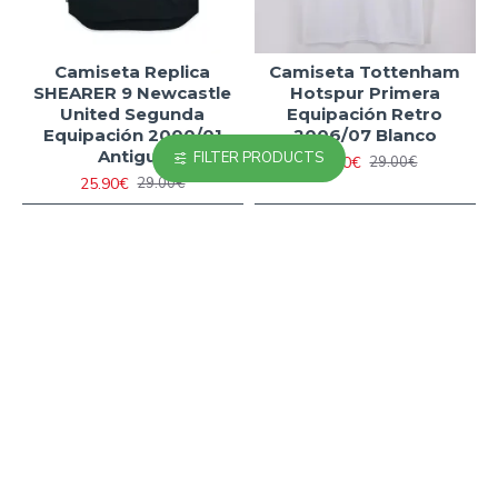
Camiseta Replica
Camiseta Tottenham
SHEARER 9 Newcastle
Hotspur Primera
United Segunda
Equipación Retro
Equipación 2000/01
2006/07 Blanco
Antigua
FILTER PRODUCTS
23.90€
29.00€
25.90€
29.00€
Has llegado al final de la lista.
MÁS VISTOS