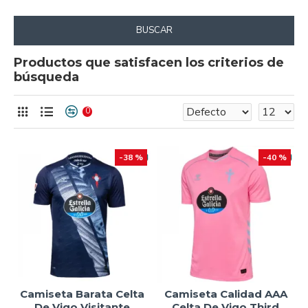
BUSCAR
Productos que satisfacen los criterios de
búsqueda
0
-38 %
-40 %
Camiseta Barata Celta
Camiseta Calidad AAA
De Vigo Visitante
Celta De Vigo Third