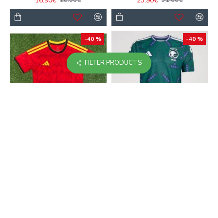
16.90€
23.90€
28.00€
31.00€
-40 %
-40 %
FILTER PRODUCTS
Camiseta Replica
Camiseta Saudi Arabia
Bélgica 2026 Rojo
Home 2026
16.90€
16.90€
28.00€
28.00€
-40 %
-40 %