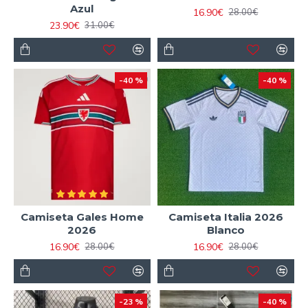
Azul
16.90€
28.00€
23.90€
31.00€
-40 %
-40 %
Camiseta Gales Home
Camiseta Italia 2026
2026
Blanco
16.90€
16.90€
28.00€
28.00€
-23 %
-40 %