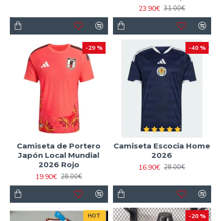
23.90€
31.00€
-29 %
-40 %
Camiseta de Portero
Camiseta Escocia Home
Japón Local Mundial
2026
2026 Rojo
16.90€
28.00€
19.90€
28.00€
HOT
-20 %