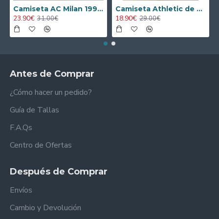
Camiseta AC Milan 1995/1996 Local Retro
Camiseta Athletic de Bilbao 2024/2025 Alternativo Niño Kit
23.90€
18.90€
31.00€
29.00€
Antes de Comprar
¿Cómo hacer un pedido?
Guía de Tallas
F.A.Qs
Centro de Ofertas
Después de Comprar
Envíos
Cambio y Devolución