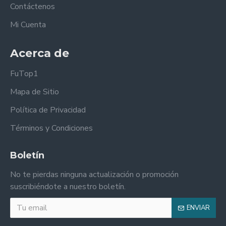
Contáctenos
Mi Cuenta
Acerca de
FuTop1
Mapa de Sitio
Política de Privacidad
Términos y Condiciones
Boletín
No te pierdas ninguna actualización o promoción
suscribiéndote a nuestro boletín.
ENVIAR