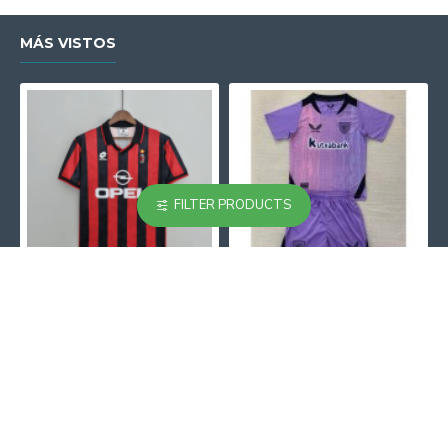
MÁS VISTOS
FILTER PRODUCTS
Camiseta AC Milan 1995/1996 Local Retro
Camiseta Athletic de Bilbao 2024/2025 Alternativo Niño Kit
23.90€
18.90€
31.00€
29.00€
Antes de Comprar