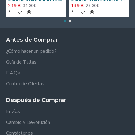
23.90€
18.90€
31.00€
29.00€
Antes de Comprar
¿Cómo hacer un pedido?
Guía de Tallas
F.A.Qs
Centro de Ofertas
Después de Comprar
Envíos
Cambio y Devolución
Contáctenos